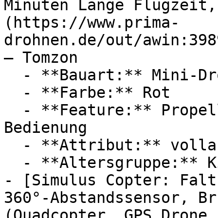
Minuten Lange Flugzeit,
(https://www.prima-
drohnen.de/out/awin:398
— Tomzon

  - **Bauart:** Mini-Drohnen, Quadrocopter

  - **Farbe:** Rot

  - **Feature:** Propellerschutz, Einfacher 
Bedienung

  - **Attribut:** vollautomatisch

  - **Altersgruppe:** Kinder

- [Simulus Copter: Falt
360°-Abstandssensor, Br
(Quadcopter, GPS Drone,