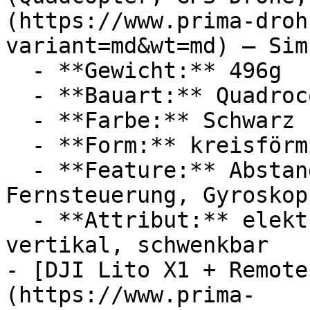
(https://www.prima-droh
variant=md&wt=md) — Simu
  - **Gewicht:** 496g

  - **Bauart:** Quadrocopter

  - **Farbe:** Schwarz

  - **Form:** kreisförmig

  - **Feature:** Abstandssensor, GPS-Sensor, 
Fernsteuerung, Gyroskop

  - **Attribut:** elektronisch, vollautomatisch, 
vertikal, schwenkbar

- [DJI Lito X1 + Remote
(https://www.prima-