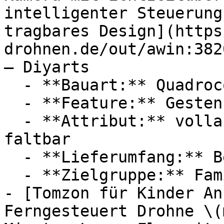
intelligenter Steuerung
tragbares Design](https
drohnen.de/out/awin:382
— Diyarts

  - **Bauart:** Quadrocopter

  - **Feature:** Gestensteuerung, Flugmodus

  - **Attribut:** vollautomatisch, klappbar, 
faltbar

  - **Lieferumfang:** Bedienungsanleitung

  - **Zielgruppe:** Familien

- [Tomzon für Kinder An
Ferngesteuert Drohne \(