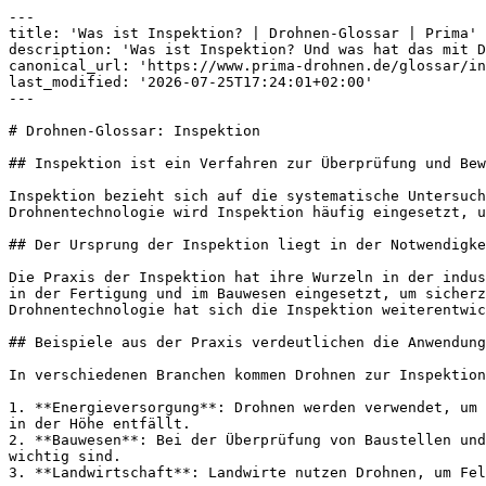
---

title: 'Was ist Inspektion? | Drohnen-Glossar | Prima'

description: 'Was ist Inspektion? Und was hat das mit D
canonical_url: 'https://www.prima-drohnen.de/glossar/in
last_modified: '2026-07-25T17:24:01+02:00'

---

# Drohnen-Glossar: Inspektion

## Inspektion ist ein Verfahren zur Überprüfung und Bew
Inspektion bezieht sich auf die systematische Untersuch
Drohnentechnologie wird Inspektion häufig eingesetzt, u
## Der Ursprung der Inspektion liegt in der Notwendigke
Die Praxis der Inspektion hat ihre Wurzeln in der indus
in der Fertigung und im Bauwesen eingesetzt, um sicherz
Drohnentechnologie hat sich die Inspektion weiterentwic
## Beispiele aus der Praxis verdeutlichen die Anwendung
In verschiedenen Branchen kommen Drohnen zur Inspektion
1. **Energieversorgung**: Drohnen werden verwendet, um 
in der Höhe entfällt.

2. **Bauwesen**: Bei der Überprüfung von Baustellen und
wichtig sind.

3. **Landwirtschaft**: Landwirte nutzen Drohnen, um Fel