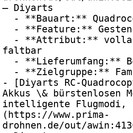
— Diyarts

  - **Bauart:** Quadrocopter

  - **Feature:** Gestensteuerung, Flugmodus

  - **Attribut:** vollautomatisch, klappbar, 
faltbar

  - **Lieferumfang:** Bedienungsanleitung

  - **Zielgruppe:** Familien

- [Diyarts RC-Quadrocop
Akkus \& bürstenlosen M
intelligente Flugmodi, 
(https://www.prima-
drohnen.de/out/awin:413