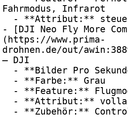
Fahrmodus, Infrarot

  - **Attribut:** steuerbar

- [DJI Neo Fly More Com
(https://www.prima-
drohnen.de/out/awin:388
— DJI

  - **Bilder Pro Sekunde:** Mit 30 FPS

  - **Farbe:** Grau

  - **Feature:** Flugmodus

  - **Attribut:** vollautomatisch
