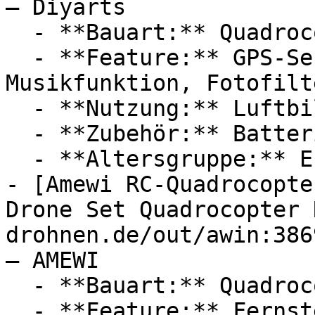
— Diyarts

  - **Bauart:** Quadrocopter

  - **Feature:** GPS-Sensor, Flugmodus, 
Musikfunktion, Fotofilte
  - **Nutzung:** Luftbildfotografie

  - **Zubehör:** Batterien

  - **Altersgruppe:** Erwachsene

- [Amewi RC-Quadrocopte
Drone Set Quadrocopter 
drohnen.de/out/awin:386
— AMEWI

  - **Bauart:** Quadrocopter

  - **Feature:** Fernsteuerung, Flugmodus, 