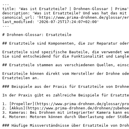
---

title: 'Was ist Ersatzteile? | Drohnen-Glossar | Prima'

description: 'Was ist Ersatzteile? Und was hat das mit 
canonical_url: 'https://www.prima-drohnen.de/glossar/er
last_modified: '2026-07-25T17:24:07+02:00'

---

# Drohnen-Glossar: Ersatzteile

## Ersatzteile sind Komponenten, die zur Reparatur oder
Ersatzteile sind spezifische Bauteile, die verwendet we
Sie sind entscheidend für die Funktionalität und Langle
## Ersatzteile stammen aus verschiedenen Quellen, einsc
Ersatzteile können direkt vom Hersteller der Drohne ode
Ersatzteilen an.

### Beispiele aus der Praxis für Ersatzteile von Drohne
In der Praxis gibt es zahlreiche Beispiele für Ersatzte
1. [Propeller](https://www.prima-drohnen.de/glossar/pro
2. [Akkus](https://www.prima-drohnen.de/drohnen/zubehoe
3. Kameras: Bei Drohnen mit integrierter Kamera kann es
4. Motoren: Motoren können durch Überlastung oder Stöße
### Häufige Missverständnisse über Ersatzteile von Droh