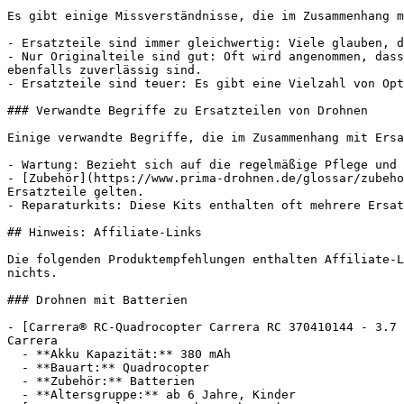
Es gibt einige Missverständnisse, die im Zusammenhang m
- Ersatzteile sind immer gleichwertig: Viele glauben, d
- Nur Originalteile sind gut: Oft wird angenommen, dass
ebenfalls zuverlässig sind.

- Ersatzteile sind teuer: Es gibt eine Vielzahl von Opt
### Verwandte Begriffe zu Ersatzteilen von Drohnen

Einige verwandte Begriffe, die im Zusammenhang mit Ersa
- Wartung: Bezieht sich auf die regelmäßige Pflege und 
- [Zubehör](https://www.prima-drohnen.de/glossar/zubeho
Ersatzteile gelten.

- Reparaturkits: Diese Kits enthalten oft mehrere Ersat
## Hinweis: Affiliate-Links

Die folgenden Produktempfehlungen enthalten Affiliate-L
nichts.

### Drohnen mit Batterien

- [Carrera® RC-Quadrocopter Carrera RC 370410144 - 3.7 
Carrera

  - **Akku Kapazität:** 380 mAh

  - **Bauart:** Quadrocopter

  - **Zubehör:** Batterien

  - **Altersgruppe:** ab 6 Jahre, Kinder
