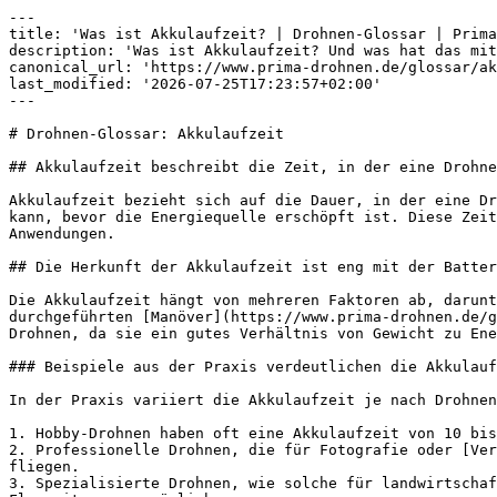
---

title: 'Was ist Akkulaufzeit? | Drohnen-Glossar | Prima
description: 'Was ist Akkulaufzeit? Und was hat das mit
canonical_url: 'https://www.prima-drohnen.de/glossar/ak
last_modified: '2026-07-25T17:23:57+02:00'

---

# Drohnen-Glossar: Akkulaufzeit

## Akkulaufzeit beschreibt die Zeit, in der eine Drohne
Akkulaufzeit bezieht sich auf die Dauer, in der eine Dr
kann, bevor die Energiequelle erschöpft ist. Diese Zeit
Anwendungen.

## Die Herkunft der Akkulaufzeit ist eng mit der Batter
Die Akkulaufzeit hängt von mehreren Faktoren ab, darunt
durchgeführten [Manöver](https://www.prima-drohnen.de/g
Drohnen, da sie ein gutes Verhältnis von Gewicht zu Ene
### Beispiele aus der Praxis verdeutlichen die Akkulauf
In der Praxis variiert die Akkulaufzeit je nach Drohnen
1. Hobby-Drohnen haben oft eine Akkulaufzeit von 10 bis
2. Professionelle Drohnen, die für Fotografie oder [Ver
fliegen.

3. Spezialisierte Drohnen, wie solche für landwirtschaf