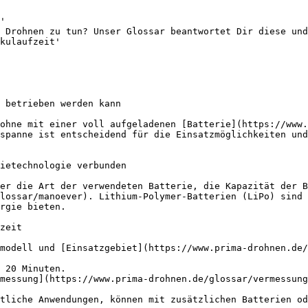
'

 Drohnen zu tun? Unser Glossar beantwortet Dir diese und
kulaufzeit'

 betrieben werden kann

ohne mit einer voll aufgeladenen [Batterie](https://www.
spanne ist entscheidend für die Einsatzmöglichkeiten und
ietechnologie verbunden

er die Art der verwendeten Batterie, die Kapazität der B
lossar/manoever). Lithium-Polymer-Batterien (LiPo) sind 
rgie bieten.

zeit

modell und [Einsatzgebiet](https://www.prima-drohnen.de/
 20 Minuten.

messung](https://www.prima-drohnen.de/glossar/vermessung
tliche Anwendungen, können mit zusätzlichen Batterien od