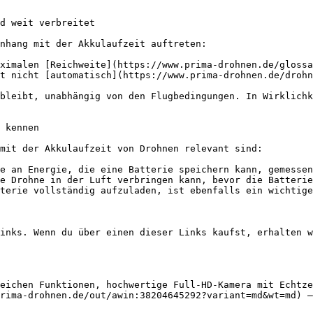
d weit verbreitet

nhang mit der Akkulaufzeit auftreten:

ximalen [Reichweite](https://www.prima-drohnen.de/glossa
t nicht [automatisch](https://www.prima-drohnen.de/drohn
bleibt, unabhängig von den Flugbedingungen. In Wirklichk
 kennen

mit der Akkulaufzeit von Drohnen relevant sind:

e an Energie, die eine Batterie speichern kann, gemessen
e Drohne in der Luft verbringen kann, bevor die Batterie
terie vollständig aufzuladen, ist ebenfalls ein wichtige
inks. Wenn du über einen dieser Links kaufst, erhalten w
eichen Funktionen, hochwertige Full-HD-Kamera mit Echtze
rima-drohnen.de/out/awin:38204645292?variant=md&wt=md) —