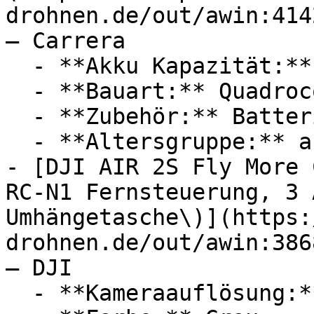
drohnen.de/out/awin:414
— Carrera

  - **Akku Kapazität:** 380 mAh

  - **Bauart:** Quadrocopter

  - **Zubehör:** Batterien

  - **Altersgruppe:** ab 6 Jahre, Kinder

- [DJI AIR 2S Fly More 
RC-N1 Fernsteuerung, 3 
Umhängetasche\)](https:
drohnen.de/out/awin:386
— DJI

  - **Kameraauflösung:** Mit 20 Megapixel
