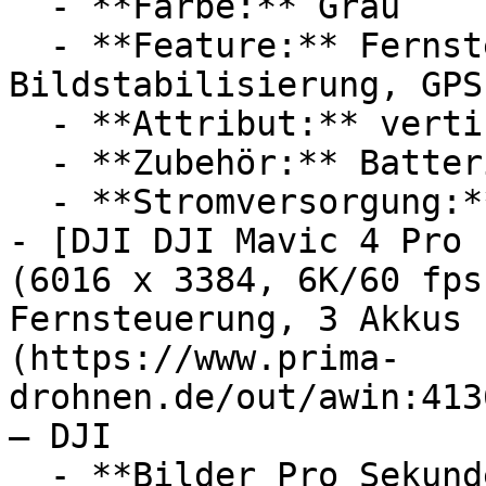
  - **Farbe:** Grau

  - **Feature:** Fernsteuerung, 
Bildstabilisierung, GPS
  - **Attribut:** vertikal, horizontal

  - **Zubehör:** Batterien

  - **Stromversorgung:** Ladestation

- [DJI DJI Mavic 4 Pro 
(6016 x 3384, 6K/60 fps
Fernsteuerung, 3 Akkus 
(https://www.prima-
drohnen.de/out/awin:413
— DJI

  - **Bilder Pro Sekunde:** Mit 60 FPS
