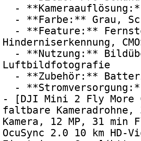
  - **Kameraauflösung:** Mit 100 Megapixel

  - **Farbe:** Grau, Schwarz

  - **Feature:** Fernsteuerung, HDR, 
Hinderniserkennung, CMO
  - **Nutzung:** Bildübertragung, 
Luftbildfotografie

  - **Zubehör:** Batterien

  - **Stromversorgung:** Ladestation

- [DJI Mini 2 Fly ‎More 
faltbare Kameradrohne, 
Kamera, 12 MP, 31 min F
OcuSync 2.0 10 km HD-Vi