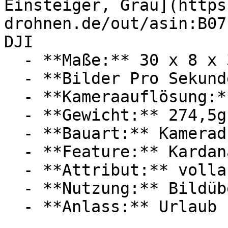
Einsteiger, Grau](https
drohnen.de/out/asin:B07
DJI

  - **Maße:** 30 x 8 x 30 cm

  - **Bilder Pro Sekunde:** Mit 30 FPS

  - **Kameraauflösung:** Mit 12 Megapixel

  - **Gewicht:** 274,5g

  - **Bauart:** Kameradrohnen

  - **Feature:** Kardanantrieb, Digitaler Zoom

  - **Attribut:** vollautomatisch

  - **Nutzung:** Bildübertragung
