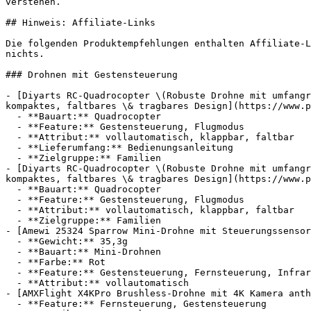
verstehen.

## Hinweis: Affiliate-Links

Die folgenden Produktempfehlungen enthalten Affiliate-L
nichts.

### Drohnen mit Gestensteuerung

- [Diyarts RC-Quadrocopter \(Robuste Drohne mit umfangr
kompaktes, faltbares \& tragbares Design](https://www.p
  - **Bauart:** Quadrocopter

  - **Feature:** Gestensteuerung, Flugmodus

  - **Attribut:** vollautomatisch, klappbar, faltbar

  - **Lieferumfang:** Bedienungsanleitung

  - **Zielgruppe:** Familien

- [Diyarts RC-Quadrocopter \(Robuste Drohne mit umfangr
kompaktes, faltbares \& tragbares Design](https://www.p
  - **Bauart:** Quadrocopter

  - **Feature:** Gestensteuerung, Flugmodus

  - **Attribut:** vollautomatisch, klappbar, faltbar

  - **Zielgruppe:** Familien

- [Amewi 25324 Sparrow Mini-Drohne mit Steuerungssensor
  - **Gewicht:** 35,3g

  - **Bauart:** Mini-Drohnen

  - **Farbe:** Rot

  - **Feature:** Gestensteuerung, Fernsteuerung, Infrarot

  - **Attribut:** vollautomatisch

- [AMXFlight X4KPro Brushless-Drohne mit 4K Kamera anth
  - **Feature:** Fernsteuerung, Gestensteuerung
