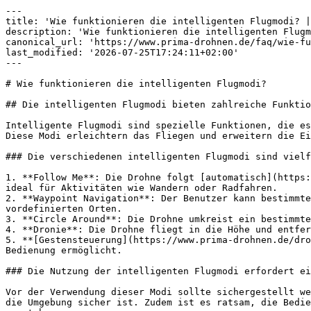
---

title: 'Wie funktionieren die intelligenten Flugmodi? |
description: 'Wie funktionieren die intelligenten Flugm
canonical_url: 'https://www.prima-drohnen.de/faq/wie-fu
last_modified: '2026-07-25T17:24:11+02:00'

---

# Wie funktionieren die intelligenten Flugmodi?

## Die intelligenten Flugmodi bieten zahlreiche Funktio
Intelligente Flugmodi sind spezielle Funktionen, die es
Diese Modi erleichtern das Fliegen und erweitern die Ei
### Die verschiedenen intelligenten Flugmodi sind vielf
1. **Follow Me**: Die Drohne folgt [automatisch](https:
ideal für Aktivitäten wie Wandern oder Radfahren.

2. **Waypoint Navigation**: Der Benutzer kann bestimmte
vordefinierten Orten.

3. **Circle Around**: Die Drohne umkreist ein bestimmte
4. **Dronie**: Die Drohne fliegt in die Höhe und entfer
5. **[Gestensteuerung](https://www.prima-drohnen.de/dro
Bedienung ermöglicht.

### Die Nutzung der intelligenten Flugmodi erfordert ei
Vor der Verwendung dieser Modi sollte sichergestellt we
die Umgebung sicher ist. Zudem ist es ratsam, die Bedie