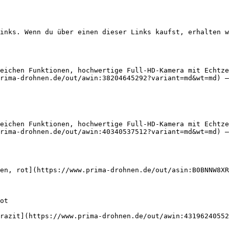
inks. Wenn du über einen dieser Links kaufst, erhalten w
eichen Funktionen, hochwertige Full-HD-Kamera mit Echtze
rima-drohnen.de/out/awin:38204645292?variant=md&wt=md) —
eichen Funktionen, hochwertige Full-HD-Kamera mit Echtze
rima-drohnen.de/out/awin:40340537512?variant=md&wt=md) —
en, rot](https://www.prima-drohnen.de/out/asin:B0BNNW8XR
razit](https://www.prima-drohnen.de/out/awin:43196240552