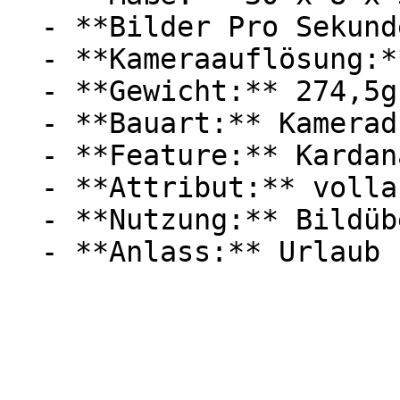
  - **Bilder Pro Sekunde:** Mit 30 FPS

  - **Kameraauflösung:** Mit 12 Megapixel

  - **Gewicht:** 274,5g

  - **Bauart:** Kameradrohnen

  - **Feature:** Kardanantrieb, Digitaler Zoom

  - **Attribut:** vollautomatisch

  - **Nutzung:** Bildübertragung
