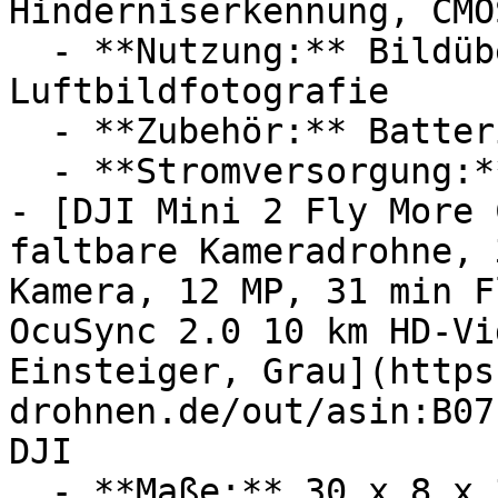
Hinderniserkennung, CMO
  - **Nutzung:** Bildübertragung, 
Luftbildfotografie

  - **Zubehör:** Batterien

  - **Stromversorgung:** Ladestation

- [DJI Mini 2 Fly ‎More 
faltbare Kameradrohne, 
Kamera, 12 MP, 31 min F
OcuSync 2.0 10 km HD-Vi
Einsteiger, Grau](https
drohnen.de/out/asin:B07
DJI

  - **Maße:** 30 x 8 x 30 cm
