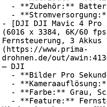
  - **Zubehör:** Batterien

  - **Stromversorgung:** Ladestation

- [DJI DJI Mavic 4 Pro 
(6016 x 3384, 6K/60 fps
Fernsteuerung, 3 Akkus 
(https://www.prima-
drohnen.de/out/awin:413
— DJI

  - **Bilder Pro Sekunde:** Mit 60 FPS

  - **Kameraauflösung:** Mit 100 Megapixel

  - **Farbe:** Grau, Schwarz

  - **Feature:** Fernsteuerung, HDR, 