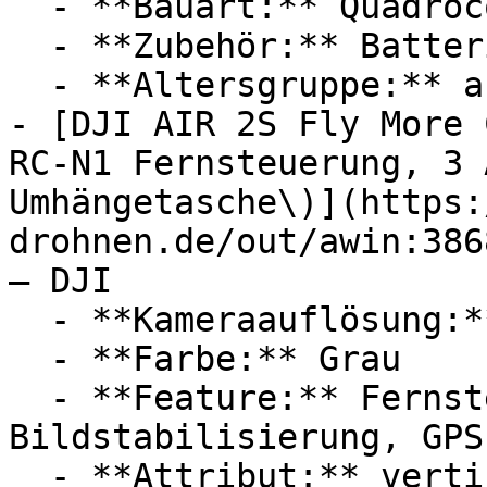
  - **Bauart:** Quadrocopter

  - **Zubehör:** Batterien

  - **Altersgruppe:** ab 6 Jahre, Kinder

- [DJI AIR 2S Fly More 
RC-N1 Fernsteuerung, 3 
Umhängetasche\)](https:
drohnen.de/out/awin:386
— DJI

  - **Kameraauflösung:** Mit 20 Megapixel

  - **Farbe:** Grau

  - **Feature:** Fernsteuerung, 
Bildstabilisierung, GPS
  - **Attribut:** vertikal, horizontal
