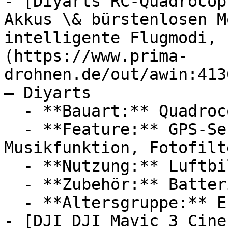
- [Diyarts RC-Quadrocop
Akkus \& bürstenlosen M
intelligente Flugmodi, 
(https://www.prima-
drohnen.de/out/awin:413
— Diyarts

  - **Bauart:** Quadrocopter

  - **Feature:** GPS-Sensor, Flugmodus, 
Musikfunktion, Fotofilte
  - **Nutzung:** Luftbildfotografie

  - **Zubehör:** Batterien

  - **Altersgruppe:** Erwachsene

- [DJI DJI Mavic 3 Cine