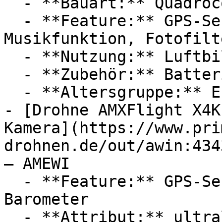
  - **Bauart:** Quadrocopter

  - **Feature:** GPS-Sensor, Flugmodus, 
Musikfunktion, Fotofilte
  - **Nutzung:** Luftbildfotografie

  - **Zubehör:** Batterien

  - **Altersgruppe:** Erwachsene

- [Drohne AMXFlight X4K
Kamera](https://www.pri
drohnen.de/out/awin:434
— AMEWI

  - **Feature:** GPS-Sensor, Fernsteuerung, 
Barometer

  - **Attribut:** ultraleicht
