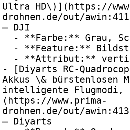
Ultra HD\)](https://www
drohnen.de/out/awin:411
— DJI

  - **Farbe:** Grau, Schwarz

  - **Feature:** Bildstabilisierung, GPS-Sensor

  - **Attribut:** vertikal, horizontal

- [Diyarts RC-Quadrocop
Akkus \& bürstenlosen M
intelligente Flugmodi, 
(https://www.prima-
drohnen.de/out/awin:413
— Diyarts
