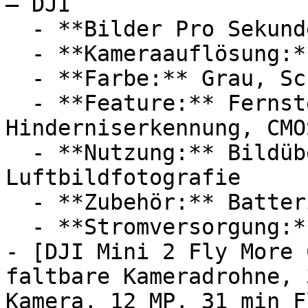
— DJI

  - **Bilder Pro Sekunde:** Mit 60 FPS

  - **Kameraauflösung:** Mit 100 Megapixel

  - **Farbe:** Grau, Schwarz

  - **Feature:** Fernsteuerung, HDR, 
Hinderniserkennung, CMO
  - **Nutzung:** Bildübertragung, 
Luftbildfotografie

  - **Zubehör:** Batterien

  - **Stromversorgung:** Ladestation

- [DJI Mini 2 Fly ‎More 
faltbare Kameradrohne, 
Kamera, 12 MP, 31 min F