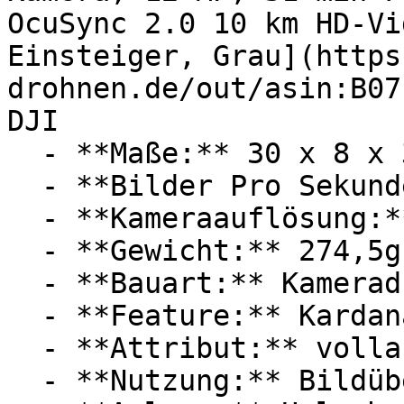
OcuSync 2.0 10 km HD-Vi
Einsteiger, Grau](https
drohnen.de/out/asin:B07
DJI

  - **Maße:** 30 x 8 x 30 cm

  - **Bilder Pro Sekunde:** Mit 30 FPS

  - **Kameraauflösung:** Mit 12 Megapixel

  - **Gewicht:** 274,5g

  - **Bauart:** Kameradrohnen

  - **Feature:** Kardanantrieb, Digitaler Zoom

  - **Attribut:** vollautomatisch

  - **Nutzung:** Bildübertragung
