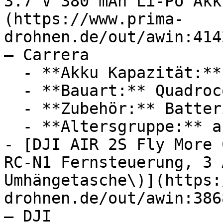
3.7 V 380 mAh Li-Po Akk
(https://www.prima-
drohnen.de/out/awin:414
— Carrera

  - **Akku Kapazität:** 380 mAh

  - **Bauart:** Quadrocopter

  - **Zubehör:** Batterien

  - **Altersgruppe:** ab 6 Jahre, Kinder

- [DJI AIR 2S Fly More 
RC-N1 Fernsteuerung, 3 
Umhängetasche\)](https:
drohnen.de/out/awin:386
— DJI
