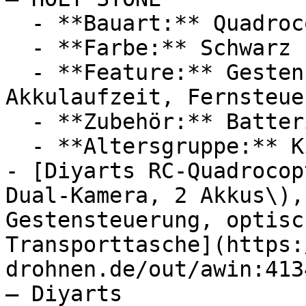
  - **Bauart:** Quadrocopter

  - **Farbe:** Schwarz

  - **Feature:** Gestensteuerung, Lange 
Akkulaufzeit, Fernsteuer
  - **Zubehör:** Batterien

  - **Altersgruppe:** Kinder, Erwachsene

- [Diyarts RC-Quadrocop
Dual-Kamera, 2 Akkus\),
Gestensteuerung, optisc
Transporttasche](https:
drohnen.de/out/awin:413
— Diyarts
