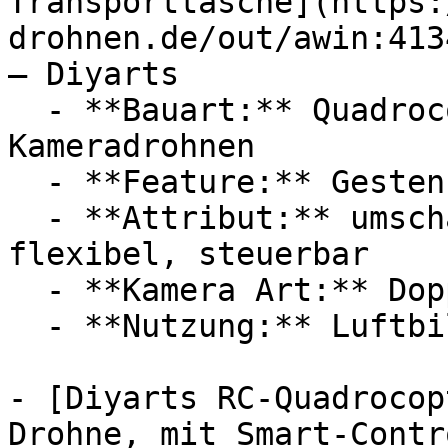
Transporttasche](https:
drohnen.de/out/awin:413
— Diyarts

  - **Bauart:** Quadrocopter, Mini-Drohnen, 
Kameradrohnen

  - **Feature:** Gestensteuerung, Weitwinkel

  - **Attribut:** umschaltbar, multifunktional, 
flexibel, steuerbar

  - **Kamera Art:** Doppelkamera, Dual-Kamera

  - **Nutzung:** Luftbildfotografie

- [Diyarts RC-Quadrocop
Drohne, mit Smart-Contr