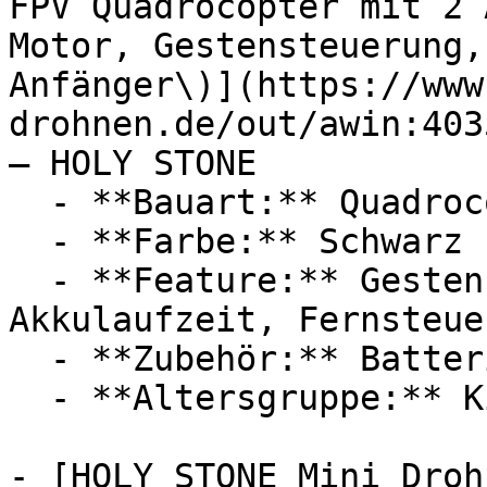
FPV Quadrocopter mit 2 
Motor, Gestensteuerung,
Anfänger\)](https://www
drohnen.de/out/awin:403
— HOLY STONE

  - **Bauart:** Quadrocopter

  - **Farbe:** Schwarz

  - **Feature:** Gestensteuerung, Lange 
Akkulaufzeit, Fernsteuer
  - **Zubehör:** Batterien

  - **Altersgruppe:** Kinder, Erwachsene

- [HOLY STONE Mini Droh